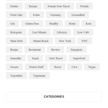
Drinks
Europe
Female Solo Travel
Florida
Fruit Cake
Fruits
Germany
Gesundheit
Gin
Gluten Free
Healthy
Hotel
Keto
Ketogenic
Last Minute
Lifestyle
Low Carb
Main Dish
Miami Beach
New York
NYC
Recipe
Restaurant
Review
Singapore
Smoothie
Snack
Solo Travel
Superfood
Sweets
Tourist Stuff
Travel
USA
Vegan
Vegetables
Vegetarian
CATEGORIES