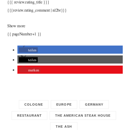
{{{ review.rating_title }}}
{{{review.rating_comment | nl2br}}}
Show more
{{ pageNumber+1 }}
teilen
teilen
merken
COLOGNE
EUROPE
GERMANY
RESTAURANT
THE AMERICAN STEAK HOUSE
THE ASH