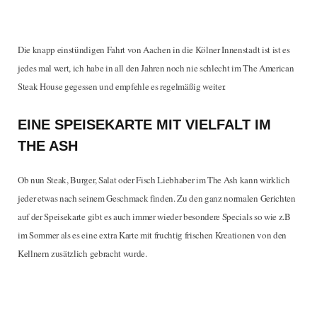
Die knapp einstündigen Fahrt von Aachen in die Kölner Innenstadt ist ist es
jedes mal wert, ich habe in all den Jahren noch nie schlecht im The American
Steak House gegessen und empfehle es regelmäßig weiter.
EINE SPEISEKARTE MIT VIELFALT IM
THE ASH
Ob nun Steak, Burger, Salat oder Fisch Liebhaber im The Ash kann wirklich
jeder etwas nach seinem Geschmack finden. Zu den ganz normalen Gerichten
auf der Speisekarte gibt es auch immer wieder besondere Specials so wie z.B
im Sommer als es eine extra Karte mit fruchtig frischen Kreationen von den
Kellnern zusätzlich gebracht wurde.