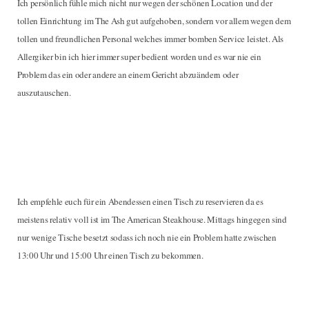
Ich persönlich fühle mich nicht nur wegen der schönen Location und der
tollen Einrichtung im The Ash gut aufgehoben, sondern vor allem wegen dem
tollen und freundlichen Personal welches immer bomben Service leistet. Als
Allergiker bin ich hier immer super bedient worden und es war nie ein
Problem das ein oder andere an einem Gericht abzuändern oder
auszutauschen.
Ich empfehle euch für ein Abendessen einen Tisch zu reservieren da es
meistens relativ voll ist im The American Steakhouse. Mittags hingegen sind
nur wenige Tische besetzt sodass ich noch nie ein Problem hatte zwischen
13:00 Uhr und 15:00 Uhr einen Tisch zu bekommen.