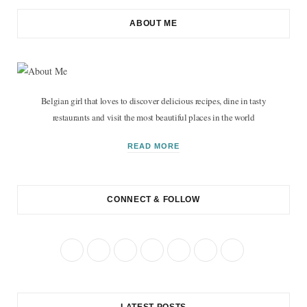
ABOUT ME
Belgian girl that loves to discover delicious recipes, dine in tasty
restaurants and visit the most beautiful places in the world
READ MORE
CONNECT & FOLLOW
F
T
I
P
R
B
Y
a
w
n
i
S
l
o
c
i
s
n
S
o
u
LATEST POSTS