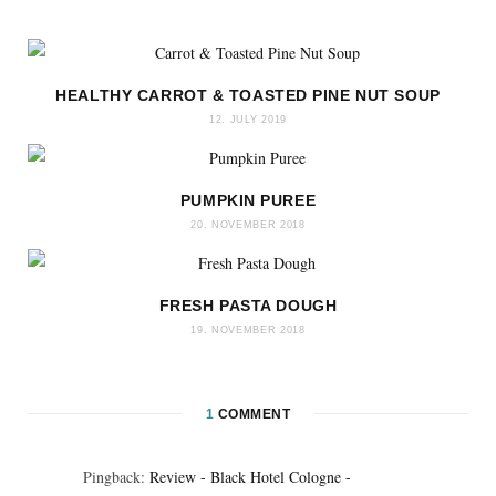
b
t
e
a
L
o
e
r
g
o
o
r
e
r
v
HEALTHY CARROT & TOASTED PINE NUT SOUP
k
s
a
i
t
m
n
12. JULY 2019
PUMPKIN PUREE
20. NOVEMBER 2018
FRESH PASTA DOUGH
19. NOVEMBER 2018
1
COMMENT
Pingback:
Review - Black Hotel Cologne -