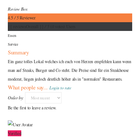
Review Box
4.5
/ 5
Reviewer
{{ reviewsOverall }}
/ 5
(
0
votes)
Users
Essen
Service
Summary
Ein ganz tolles Lokal welches ich euch von Herzen empfehlen kann wenn
man auf Steaks, Burger und Co steht. Die Preise sind für ein Steakhouse
moderat, liegen jedoch deutlich höher als in "normalen" Restaurants.
What people say...
Login to rate
Order by:
Be the first to leave a review.
Verified