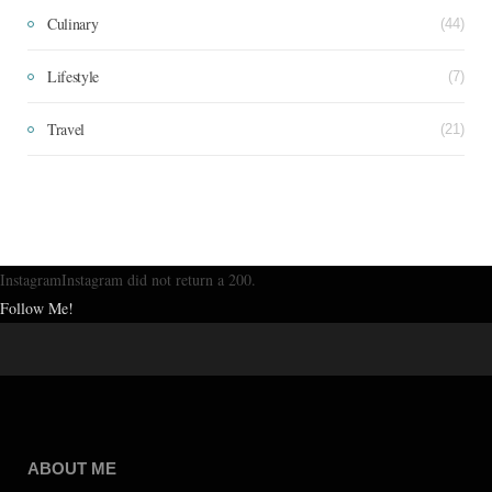
Culinary
(44)
Lifestyle
(7)
Travel
(21)
InstagramInstagram did not return a 200.
Follow Me!
ABOUT ME