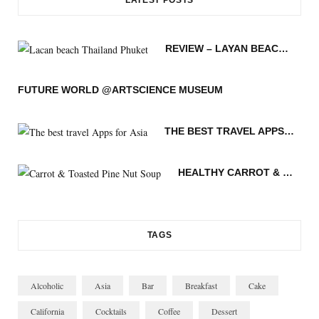
e
t
t
t
g
T
b
t
a
e
L
u
REVIEW – LAYAN BEACH – PHUKET THAILAND
o
e
g
r
o
b
o
r
r
e
v
e
FUTURE WORLD @ARTSCIENCE MUSEUM
k
a
s
i
THE BEST TRAVEL APPS FOR ASIA
m
t
n
HEALTHY CARROT & TOASTED PINE NUT SOUP
TAGS
Alcoholic
Asia
Bar
Breakfast
Cake
California
Cocktails
Coffee
Dessert