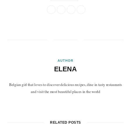
AUTHOR
ELENA
Belgian girl that loves to discover delicious recipes, dine in tasty restaurants
and visit the most beautiful places in the world
F
T
P
I
B
a
w
i
n
l
c
i
n
s
o
RELATED POSTS
e
t
t
t
g