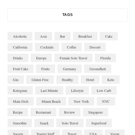
TAGS
Alcoholic
Asia
Bar
Breakfast
Cake
California
Cocktails
Coffee
Dessert
Drinks
Europe
Female Solo Travel
Florida
Fruit Cake
Fruits
Germany
Gesundheit
Gin
Gluten Free
Healthy
Hotel
Keto
Ketogenic
Last Minute
Lifestyle
Low Carb
Main Dish
Miami Beach
New York
NYC
Recipe
Restaurant
Review
Singapore
Smoothie
Snack
Solo Travel
Superfood
Sweets
Tourist Stuff
Travel
USA
Vegan