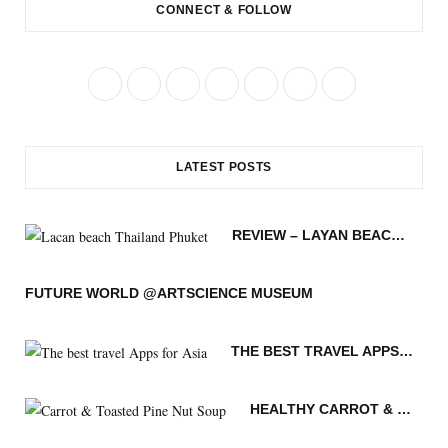
CONNECT & FOLLOW
F
T
I
P
R
B
Y
a
w
n
i
S
l
o
c
i
s
n
S
o
u
LATEST POSTS
e
t
t
t
g
T
b
t
a
e
L
u
REVIEW – LAYAN BEACH – PHUKET THAILAND
o
e
g
r
o
b
o
r
r
e
v
e
FUTURE WORLD @ARTSCIENCE MUSEUM
k
a
s
i
THE BEST TRAVEL APPS FOR ASIA
m
t
n
HEALTHY CARROT & TOASTED PINE NUT SOUP