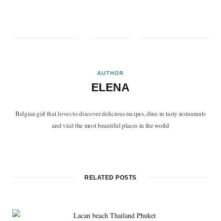
AUTHOR
ELENA
Belgian girl that loves to discover delicious recipes, dine in tasty restaurants
and visit the most beautiful places in the world
F
T
P
I
B
a
w
i
n
l
c
i
n
s
o
RELATED POSTS
e
t
t
t
g
b
t
e
a
L
o
e
r
g
o