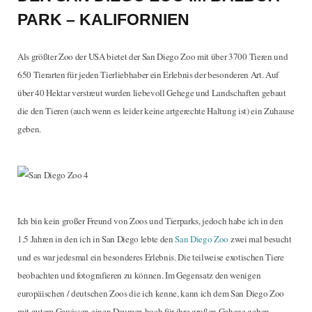
PARK – KALIFORNIEN
Als größter Zoo der USA bietet der San Diego Zoo mit über 3700 Tieren und
650 Tierarten für jeden Tierliebhaber ein Erlebnis der besonderen Art. Auf
über 40 Hektar verstreut wurden liebevoll Gehege und Landschaften gebaut
die den Tieren (auch wenn es leider keine artgerechte Haltung ist) ein Zuhause
geben.
Ich bin kein großer Freund von Zoos und Tierparks, jedoch habe ich in den
1.5 Jahren in den ich in San Diego lebte den
San Diego Zoo
zwei mal besucht
und es war jedesmal ein besonderes Erlebnis. Die teilweise exotischen Tiere
beobachten und fotografieren zu können. Im Gegensatz den wenigen
europäischen / deutschen Zoos die ich kenne, kann ich dem San Diego Zoo
mit gutem Gewissen einen Daumen hoch für ihre großen Gehege geben,