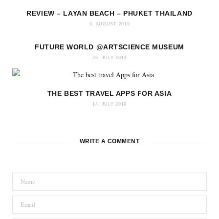
o
r
e
r
v
REVIEW – LAYAN BEACH – PHUKET THAILAND
k
s
a
i
t
m
n
9. AUGUST 2019
FUTURE WORLD @ARTSCIENCE MUSEUM
28. JULY 2019
THE BEST TRAVEL APPS FOR ASIA
14. JULY 2019
WRITE A COMMENT