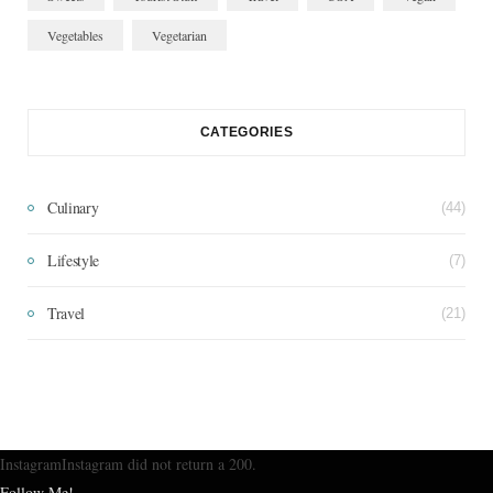
Vegetables
Vegetarian
CATEGORIES
Culinary
(44)
Lifestyle
(7)
Travel
(21)
InstagramInstagram did not return a 200.
Follow Me!